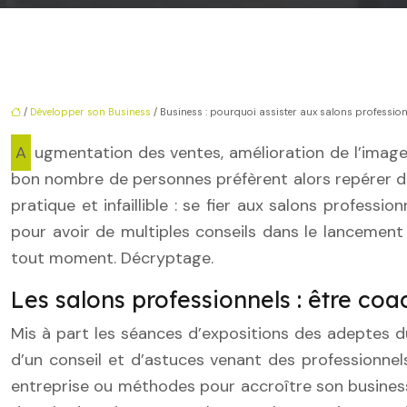
/
Développer son Business
/ Business : pourquoi assister aux salons profession
Augmentation des ventes, amélioration de l’image de l’entreprise, le monde du business n’est pas du tout repos surtout pour les nouveaux entrants ! Si un
bon nombre de personnes préfèrent alors repérer des
pratique et infaillible : se fier aux salons profe
pour avoir de multiples conseils dans le lancemen
tout moment. Décryptage.
Les salons professionnels : être coa
Mis à part les séances d’expositions des adeptes d
d’un conseil et d’astuces venant des professionn
entreprise ou méthodes pour accroître son business