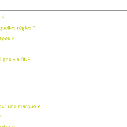
 ?
uelles règles ?
tapes ?
igne via l’INPI
pour une marque ?
?