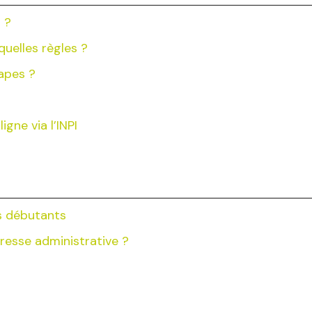
 ?
uelles règles ?
tapes ?
igne via l’INPI
rs débutants
dresse administrative ?