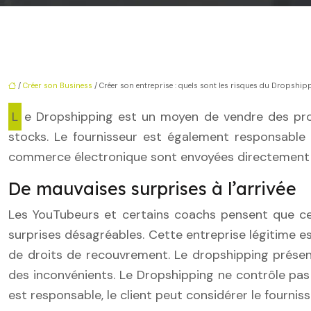
/
Créer son Business
/ Créer son entreprise : quels sont les risques du Dropship
Le Dropshipping est un moyen de vendre des produits qui ne sont pas en stock. Dans ce modèle commercial, le fournisseur s’occupe de la gestion des
stocks. Le fournisseur est également responsable d
commerce électronique sont envoyées directement au 
De mauvaises surprises à l’arrivée
Les YouTubeurs et certains coachs pensent que ce
surprises désagréables. Cette entreprise légitime es
de droits de recouvrement. Le dropshipping prése
des inconvénients. Le Dropshipping ne contrôle pas 
est responsable, le client peut considérer le fourn