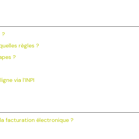
 ?
uelles règles ?
tapes ?
igne via l’INPI
la facturation électronique ?