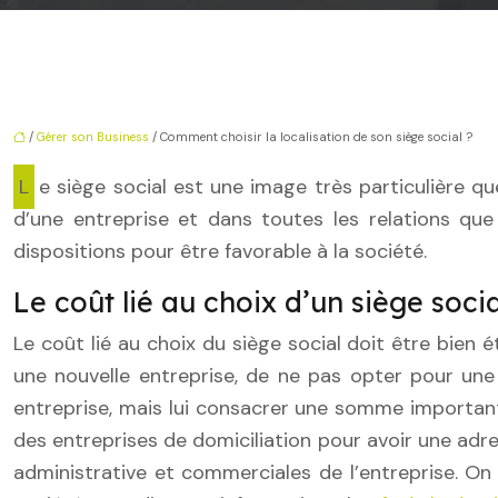
/
Gérer son Business
/ Comment choisir la localisation de son siège social ?
Le siège social est une image très particulière que la société offre aux personnes qui lui sont en contact. Il tient un rôle important dans la bonne marche
d’une entreprise et dans toutes les relations que
dispositions pour être favorable à la société.
Le coût lié au choix d’un siège socia
Le coût lié au choix du siège social doit être bien ét
une nouvelle entreprise, de ne pas opter pour une
entreprise, mais lui consacrer une somme importante
des entreprises de domiciliation pour avoir une adr
administrative et commerciales de l’entreprise. On 